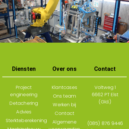
Diensten
Over ons
Contact
Project
Klantcases
Voltweg 1
engineering
6662 PT Elst
Ons team
(Gld.)
Detachering
Werken bij
Advies
Contact
Sterkteberekening
Algemene
(085) 876 9446