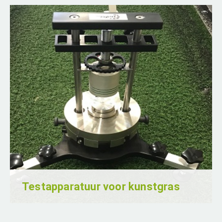
Voor verschillende opdrachtgevers hebben
wij diverse transportbanen en draaitafels
ontwikkeld. Slimme systemen die doen wat
ze moeten doen: producten betrouwbaar
en efficiënt verplaatsen binnen het
productieproces.
Lees verder
Testapparatuur voor kunstgras
Voor Deltec Equipment ontwikkelen wij
officiële testapparatuur voor