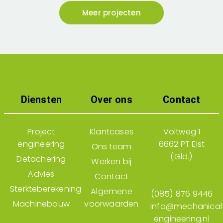
testlaboratoria én systemen voor het
Meer projecten
testen van kunstgras, sportvloeren en
speelplaats­ondergronden. Apparatuur die
moet voldoen aan strenge normen en dus
tot in detail klopt.
Lees verder
Diensten
Over ons
Contact
Project
Klantcases
Voltweg 1
engineering
6662 PT Elst
Ons team
(Gld.)
Detachering
Werken bij
Advies
Contact
Sterkteberekening
Algemene
(085) 876 9446
Machinebouw
voorwaarden
info@mechanical
engineering.nl